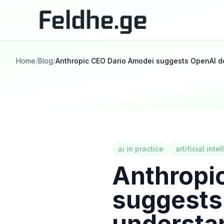
Home
/
Blog
/
Anthropic CEO Dario Amodei suggests OpenAI do
ai in practice
artificial inte
Anthropi
suggests 
understa