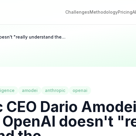
Challenges
Methodology
Pricing
A
esn't "really understand the…
lligence
amodei
anthropic
openai
c CEO Dario Amode
OpenAI doesn't "re
nd the…