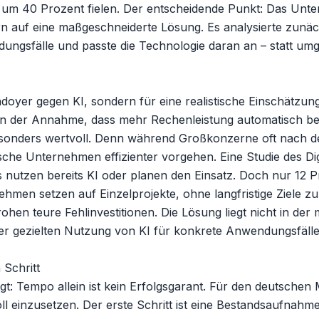
um 40 Prozent fielen. Der entscheidende Punkt: Das Unter
n auf eine maßgeschneiderte Lösung. Es analysierte zunäch
dungsfälle und passte die Technologie daran an – statt umg
oyer gegen KI, sondern für eine realistische Einschätzung. 
in der Annahme, dass mehr Rechenleistung automatisch bes
esonders wertvoll. Denn während Großkonzerne oft nach de
che Unternehmen effizienter vorgehen. Eine Studie des Digi
utzen bereits KI oder planen den Einsatz. Doch nur 12 Pr
ehmen setzen auf Einzelprojekte, ohne langfristige Ziele zu
hen teure Fehlinvestitionen. Die Lösung liegt nicht in der
er gezielten Nutzung von KI für konkrete Anwendungsfälle.
Schritt

gt: Tempo allein ist kein Erfolgsgarant. Für den deutschen M
l einzusetzen. Der erste Schritt ist eine Bestandsaufnahme.