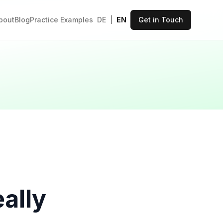
bout
Blog
Practice Examples
DE
|
EN
Get in Touch
i
ally