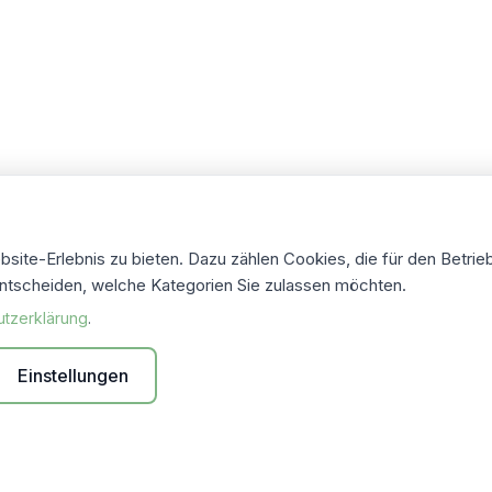
ite-Erlebnis zu bieten. Dazu zählen Cookies, die für den Betrieb
ntscheiden, welche Kategorien Sie zulassen möchten.
utzerklärung
.
Einstellungen
-hosted
Mistral AI EU-Cloud
DSGVO-konform
Auto-Lös