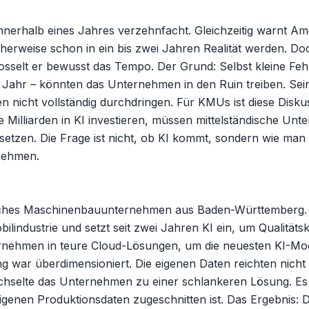
nnerhalb eines Jahres verzehnfacht. Gleichzeitig warnt Am
herweise schon in ein bis zwei Jahren Realität werden. Doc
osselt er bewusst das Tempo. Der Grund: Selbst kleine Feh
Jahr – könnten das Unternehmen in den Ruin treiben. Sein
n nicht vollständig durchdringen. Für KMUs ist diese Diskus
illiarden in KI investieren, müssen mittelständische Unt
setzen. Die Frage ist nicht, ob KI kommt, sondern wie man 
nehmen.

sches Maschinenbauunternehmen aus Baden-Württemberg. E
industrie und setzt seit zwei Jahren KI ein, um Qualitätsk
rnehmen in teure Cloud-Lösungen, um die neuesten KI-Mode
g war überdimensioniert. Die eigenen Daten reichten nicht 
echselte das Unternehmen zu einer schlankeren Lösung. Es 
eigenen Produktionsdaten zugeschnitten ist. Das Ergebnis: 