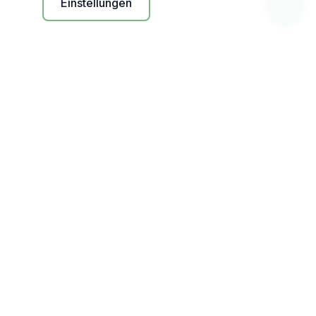
Einstellungen
EU-hosted
Mistral AI EU-Cloud
DSGVO-konform
Auto-Löschung
Feldhege
Your partner for successful AI transformation in the German
mid-market.
Services
AI Consulting
Development
Integration